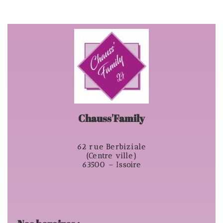
Chauss'Family
62 rue Berbiziale
(Centre ville)
63500 – Issoire