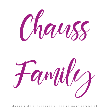
Chauss
Family
Magasin de chaussures à Issoire pour homme et