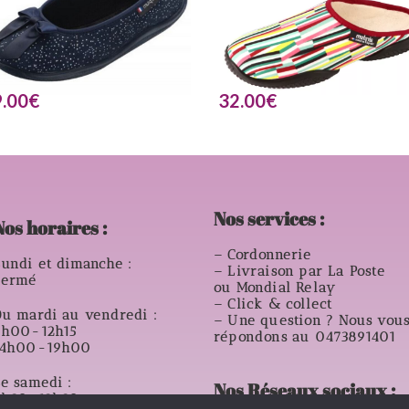
.00
€
32.00
€
Nos services :
Nos horaires :
– Cordonnerie
undi et dimanche :
– Livraison par La Poste
Fermé
ou Mondial Relay
– Click & collect
u mardi au vendredi :
– Une question ? Nous vou
9h00-12h15
répondons au 0473891401
14h00-19h00
e samedi :
Nos Réseaux sociaux :
8h30-12h30