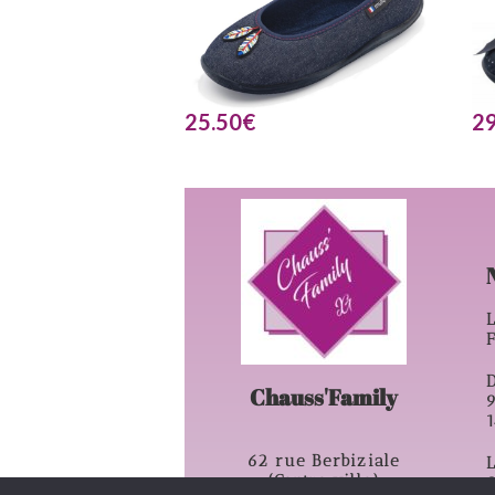
25.50
€
29
L
D
Chauss'Family
62 rue Berbiziale
L
(Centre ville)