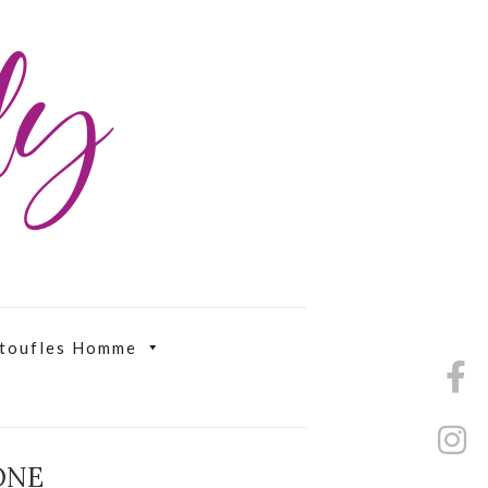
ily
toufles Homme
ONE