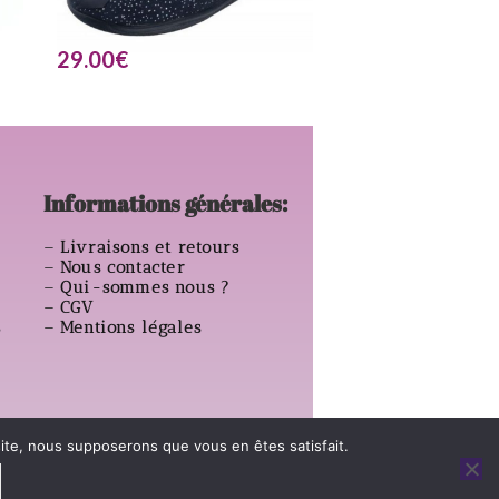
29.00
€
Informations générales:
–
Livraisons et retours
–
Nous contacter
–
Qui-sommes nous ?
–
CGV
s
–
Mentions légales
 site, nous supposerons que vous en êtes satisfait.