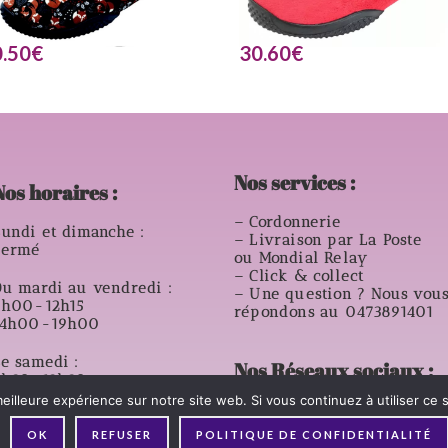
.50
€
30.60
€
Nos services :
Nos horaires :
– Cordonnerie
undi et dimanche :
– Livraison par La Poste
Fermé
ou Mondial Relay
– Click & collect
u mardi au vendredi :
– Une question ? Nous vou
9h00-12h15
répondons au 0473891401
14h00-19h00
e samedi :
Nos Réseaux sociaux :
8h30-12h30
14h00- 18h00
eilleure expérience sur notre site web. Si vous continuez à utiliser ce
OK
REFUSER
POLITIQUE DE CONFIDENTIALITÉ