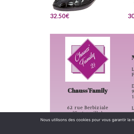
32.50
€
30
L
D
Chauss'Family
62 rue Berbiziale
L
(Centre ville)
63500 – Issoire
Nous utilisons des cookies pour vous garantir la m