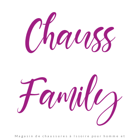
Chauss
Family
Magasin de chaussures à Issoire pour homme et