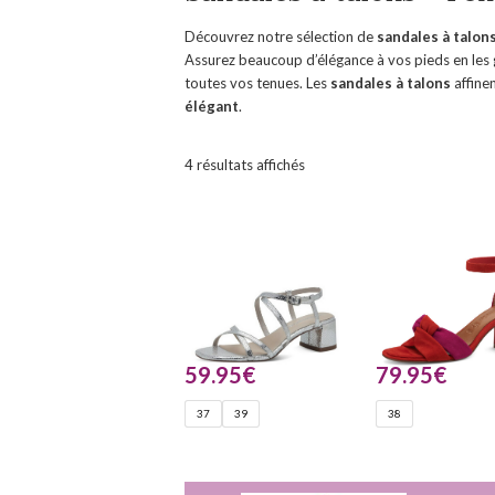
Découvrez notre sélection de
sandales à talo
Assurez beaucoup d’élégance à vos pieds en les 
toutes vos tenues. Les
sandales à talons
affine
élégant
.
4 résultats affichés
59.95
€
79.95
€
37
39
38