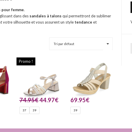
ns pour femme
.
glissant dans des
sandales à talons
qui permettront de sublimer
nt votre silhouette et vous assurent un style
tendance
et
Promo !
74.95
€
44.97
€
69.95
€
37
39
39