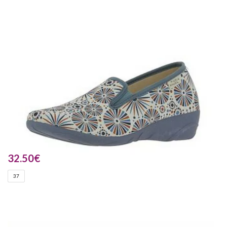
32.50
€
37