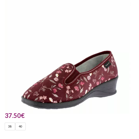
37.50
€
38
40