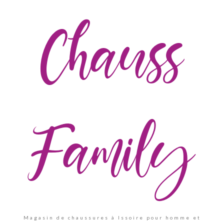
Chauss
Family
Magasin de chaussures à Issoire pour homme et